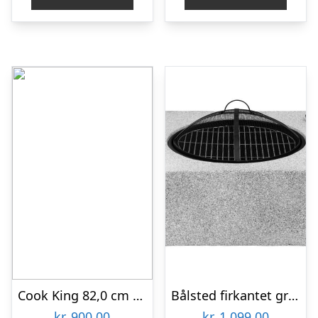
Cook King 82,0 cm Låg til Bålsted
Bålsted firkantet grå 60x60x26cm
kr.
900,00
kr.
1.099,00