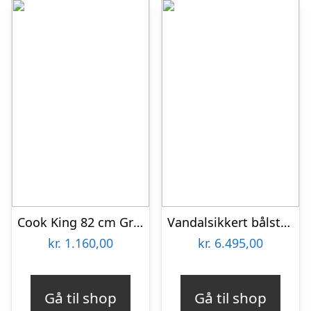
Cook King 82 cm Grillplade til Bålsted
Vandalsikkert bålsted i 4mm cortenstål inkl. to fastmonteret bålriste
kr.
1.160,00
kr.
6.495,00
Gå til shop
Gå til shop