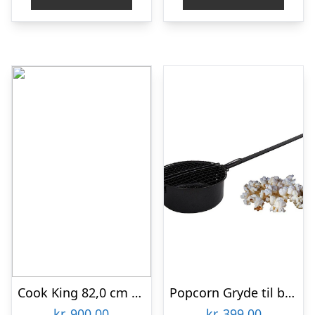
kr. 8.999,00.
kr. 6.999,00.
Cook King 82,0 cm Låg til Bålsted
Popcorn Gryde til bålsted
kr.
900,00
kr.
399,00