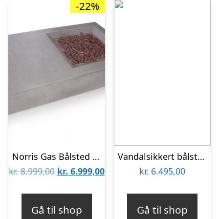
-22%
Norris Gas Bålsted – 87×153 cm
Vandalsikkert bålsted i 4mm cortenstål inkl. to fastmonteret bålriste
Den
Den
kr.
8.999,00
kr.
6.999,00
kr.
6.495,00
oprindelige
aktuelle
pris
pris
Gå til shop
Gå til shop
var:
er: