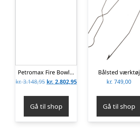
Petromax Fire Bowl Tyropit – Bålsted
Bålsted værktøj
Den
Den
kr.
3.148,95
kr.
2.802,95
kr.
749,00
oprindelige
aktuelle
pris
pris
Gå til shop
Gå til shop
var:
er:
kr. 3.148,95.
kr. 2.802,95.