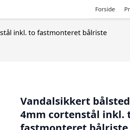
Forside
P
tål inkl. to fastmonteret bålriste
Vandalsikkert bålsted
4mm cortenstål inkl. 
fastmonteret bålriste